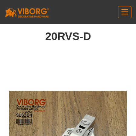
Toggl
navig
20RVS-D